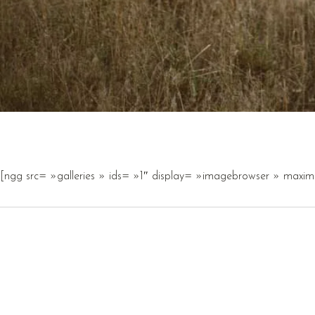
[ngg src= »galleries » ids= »1″ display= »imagebrowser » max